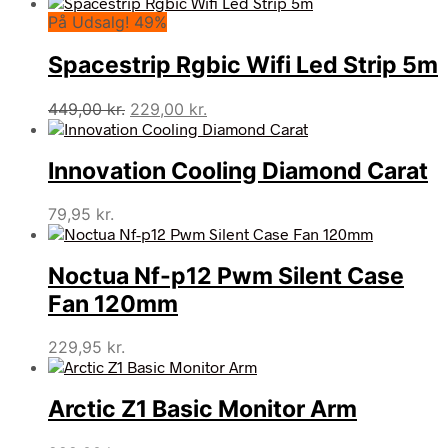
På Udsalg! 49%
Spacestrip Rgbic Wifi Led Strip 5m
Den
Den
449,00
kr.
229,00
kr.
oprindelige
aktuelle
pris
pris
Innovation Cooling Diamond Carat
var:
er:
449,00 kr..
229,00 kr..
79,95
kr.
Noctua Nf-p12 Pwm Silent Case
Fan 120mm
229,95
kr.
Arctic Z1 Basic Monitor Arm