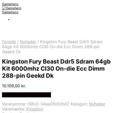
Gamehero
Gamehero
Forside
/
Nyheder
/
Kingston Fury Beast Ddr5 Sdram
64gb Kit 6000mhz Cl30 On-die Ecc Dimm 288-pin
Geekd Dk
Kingston Fury Beast Ddr5 Sdram 64gb
Kit 6000mhz Cl30 On-die Ecc Dimm
288-pin Geekd Dk
10.109,00
kr.
Bedste pris hos Geekd.dk
Varenummer (SKU):
04aa0fb50bd2
Kategori:
Nyheder
Varemærke:
Kingston