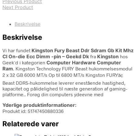
Previous Product
Next Product
Beskrivelse
Beskrivelse
Vi har fundet
Kingston Fury Beast Ddr Sdram Gb Kit Mhz
Cl On-die Ecc Dimm -pin – Geekd Dk
fra
Kingston
hos
Geek´d i kategorien
Computer Hardware Computer
Ram
. Kingston Technology FURY Beast hukommelsesmodul
2 x 32 GB 6000 MT/s Op til 6800 MT/s Kingston FURYâ¢
Beast DDR5-hukommelse leverer enestående hastighed,
kapacitet og pålidelighed til næste generation af gaming-
platforme.. Forøg din computers ydeevne med
Yderlige produktinformationer:
Produkt id: 51747450880336
Relaterede varer