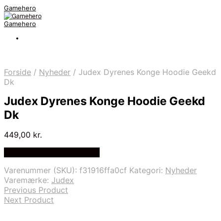
Gamehero
Gamehero
Forside
/
Nyheder
/
Judex Dyrenes Konge Hoodie Geekd
Dk
Judex Dyrenes Konge Hoodie Geekd
Dk
449,00
kr.
Bedste pris hos Geekd.dk
Varenummer (SKU):
f31916ffa0cf
Kategori:
Nyheder
Varemærke:
Judex
Previous Product
Next Product