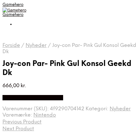
Gamehero
Gamehero
Forside
/
Nyheder
/
Joy-con Par- Pink Gul Konsol Geekd
Dk
Joy-con Par- Pink Gul Konsol Geekd
Dk
666,00
kr.
Bedste pris hos Geekd.dk
Varenummer (SKU):
4f9290704142
Kategori:
Nyheder
Varemærke:
Nintendo
Previous Product
Next Product