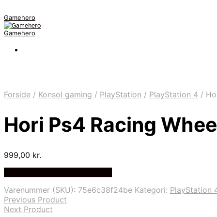
Gamehero
Gamehero
Forside
/
Konsol gaming
/
PlayStation
/
PlayStation 4
/
Hor
Hori Ps4 Racing Whee
999,00
kr.
Bedste pris hos Webdanes.dk
Varenummer (SKU):
75e6c38f24be
Kategori:
PlayStation 
Previous Product
Next Product