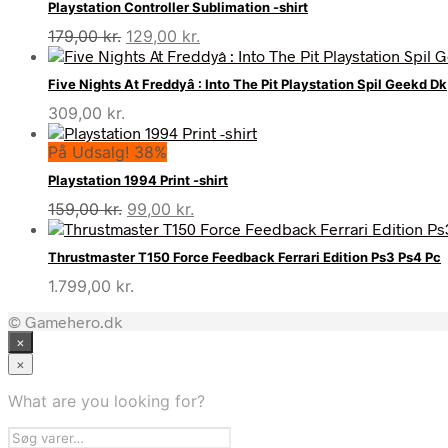
Playstation Controller Sublimation -shirt
Den
Den
179,00
kr.
129,00
kr.
oprindelige
aktuelle
pris
pris
Five Nights At Freddyâ : Into The Pit Playstation Spil Geekd Dk
var:
er:
309,00
kr.
179,00 kr..
129,00 kr..
På Udsalg! 38%
Playstation 1994 Print -shirt
Den
Den
159,00
kr.
99,00
kr.
oprindelige
aktuelle
pris
pris
Thrustmaster T150 Force Feedback Ferrari Edition Ps3 Ps4 Pc
var:
er:
1.799,00
kr.
159,00 kr..
99,00 kr..
© Gamehero.dk
×
×
What are you looking for?