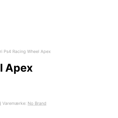
i Ps4 Racing Wheel Apex
l Apex
4
Varemærke:
No Brand