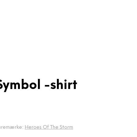
Symbol -shirt
aremærke:
Heroes Of The Storm