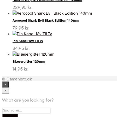
229,95
kr.
Aerocool Shark Evil Black Edition 140mm
79,95
kr.
Pin Kabel 12v Til 7v
34,95
kr.
Blæsergitter 120mm
14,95
kr.
© Gamehero.dk
×
×
What are you looking for?