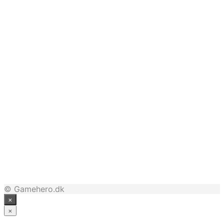
299,00
kr.
229,95
kr.
249,95
kr.
© Gamehero.dk
×
×