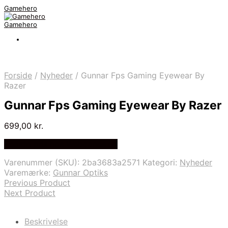
Gamehero
Gamehero
Forside
/
Nyheder
/
Gunnar Fps Gaming Eyewear By
Razer
Gunnar Fps Gaming Eyewear By Razer
699,00
kr.
Bedste pris hos Webdanes.dk
Varenummer (SKU):
2ba3683a2571
Kategori:
Nyheder
Varemærke:
Gunnar Optiks
Previous Product
Next Product
Beskrivelse