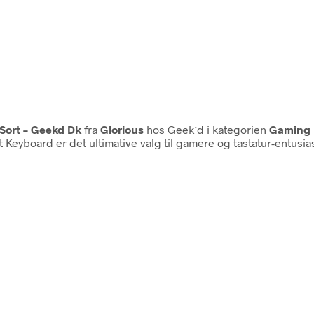
Sort – Geekd Dk
fra
Glorious
hos Geek´d i kategorien
Gaming 
oard er det ultimative valg til gamere og tastatur-entusiaster