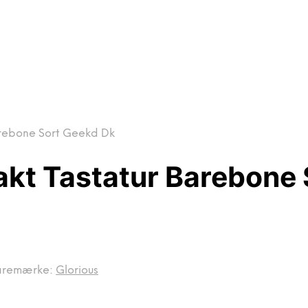
rebone Sort Geekd Dk
t Tastatur Barebone 
aremærke:
Glorious