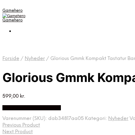
Gamehero
Gamehero
Forside
/
Nyheder
/
Glorious Gmmk Kompakt Tastatur Ba
Glorious Gmmk Kompak
599,00
kr.
Bedste pris hos Geekd.dk
Varenummer (SKU):
dab34817aa05
Kategori:
Nyheder
V
Previous Product
Next Product