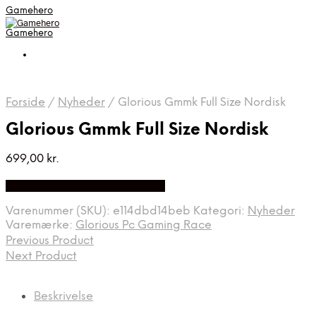
Gamehero
Gamehero
Forside
/
Nyheder
/
Glorious Gmmk Full Size Nordisk
Glorious Gmmk Full Size Nordisk
699,00
kr.
Bedste pris hos Webdanes.dk
Varenummer (SKU):
e114dbd14beb
Kategori:
Nyheder
Varemærke:
Glorious Pc Gaming Race
Previous Product
Next Product
Beskrivelse