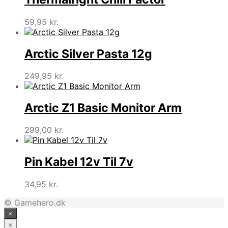
59,95
kr.
Arctic Silver Pasta 12g
249,95
kr.
Arctic Z1 Basic Monitor Arm
299,00
kr.
Pin Kabel 12v Til 7v
34,95
kr.
© Gamehero.dk
×
×