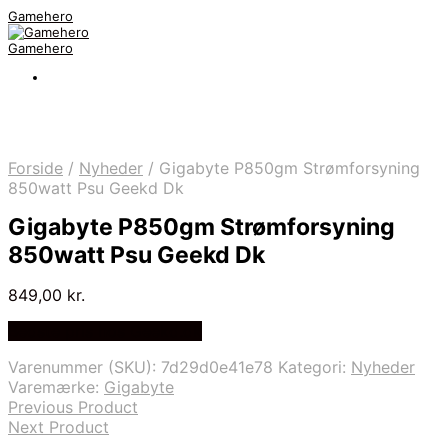
Gamehero
Gamehero
Forside
/
Nyheder
/
Gigabyte P850gm Strømforsyning
850watt Psu Geekd Dk
Gigabyte P850gm Strømforsyning
850watt Psu Geekd Dk
849,00
kr.
Bedste pris hos Geekd.dk
Varenummer (SKU):
7d29d0e41e78
Kategori:
Nyheder
Varemærke:
Gigabyte
Previous Product
Next Product