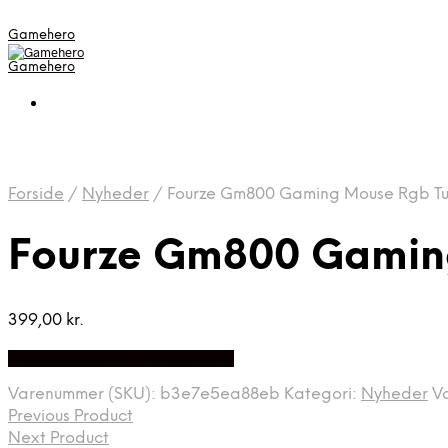
Gamehero
Gamehero
Forside
/
Nyheder
/
Fourze Gm800 Gaming Mouse Rgb Tu
Fourze Gm800 Gamin
399,00
kr.
Bedste pris hos Webdanes.dk
Varenummer (SKU):
b3e7e5ea88eb
Kategori:
Nyheder
V
Previous Product
Next Product