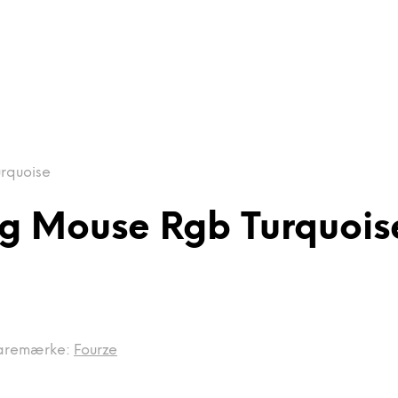
rquoise
g Mouse Rgb Turquois
aremærke:
Fourze