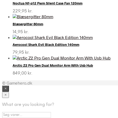
Noctua Nf-p12 Pwm Silent Case Fan 120mm
229,95
kr.
Blæsergitter 80mm
14,95
kr.
Aerocool Shark Evil Black Edition 140mm
79,95
kr.
Arctic Z2 Pro Gen Dual Monitor Arm With Usb Hub
849,00
kr.
© Gamehero.dk
×
×
What are you looking for?