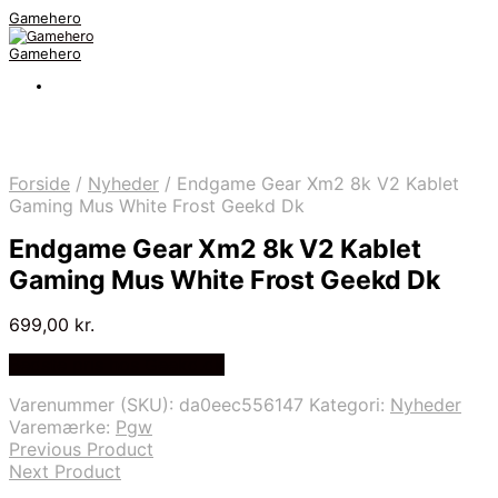
Gamehero
Gamehero
Forside
/
Nyheder
/
Endgame Gear Xm2 8k V2 Kablet
Gaming Mus White Frost Geekd Dk
Endgame Gear Xm2 8k V2 Kablet
Gaming Mus White Frost Geekd Dk
699,00
kr.
Bedste pris hos Geekd.dk
Varenummer (SKU):
da0eec556147
Kategori:
Nyheder
Varemærke:
Pgw
Previous Product
Next Product