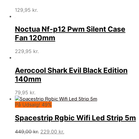
129,95
kr.
Noctua Nf-p12 Pwm Silent Case
Fan 120mm
229,95
kr.
Aerocool Shark Evil Black Edition
140mm
79,95
kr.
På Udsalg! 49%
Spacestrip Rgbic Wifi Led Strip 5m
Den
Den
449,00
kr.
229,00
kr.
oprindelige
aktuelle