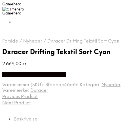
Gamehero
Gamehero
Forside
/
Nyheder
/
Dxracer Drifting Tekstil Sort Cyan
Dxracer Drifting Tekstil Sort Cyan
2.669,00
kr.
Bedste pris hos Webdanes.dk
Varenummer (SKU):
8f6b6ac46d66
Kategori:
Nyheder
Varemærke:
Dxracer
Previous Product
Next Product
Beskrivelse