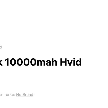
d
k 10000mah Hvid
emærke:
No Brand