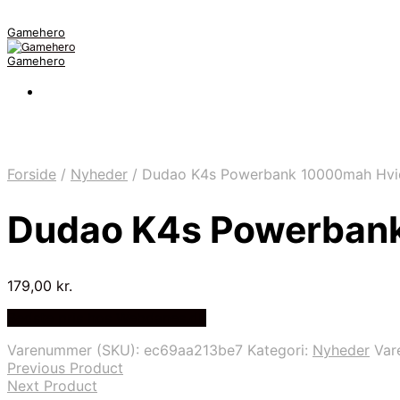
Gamehero
Gamehero
Forside
/
Nyheder
/
Dudao K4s Powerbank 10000mah Hvi
Dudao K4s Powerban
179,00
kr.
Bedste pris hos Webdanes.dk
Varenummer (SKU):
ec69aa213be7
Kategori:
Nyheder
Var
Previous Product
Next Product