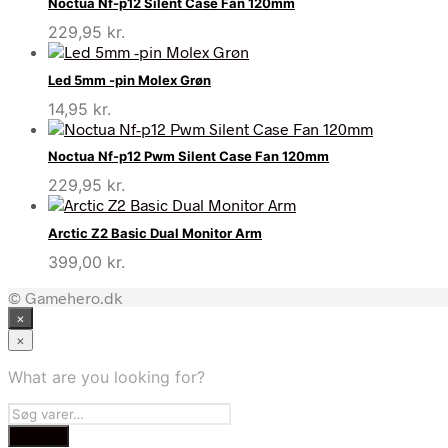
Noctua Nf-p12 Silent Case Fan 120mm
229,95
kr.
Led 5mm -pin Molex Grøn
14,95
kr.
Noctua Nf-p12 Pwm Silent Case Fan 120mm
229,95
kr.
Arctic Z2 Basic Dual Monitor Arm
399,00
kr.
© Gamehero.dk
×
×
What are you looking for?