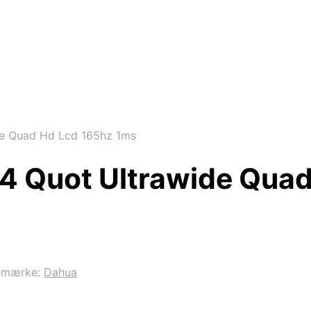
e Quad Hd Lcd 165hz 1ms
 Quot Ultrawide Quad
emærke:
Dahua