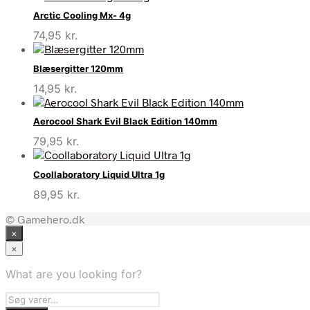
Arctic Cooling Mx- 4g
74,95
kr.
Blæsergitter 120mm
14,95
kr.
Aerocool Shark Evil Black Edition 140mm
79,95
kr.
Coollaboratory Liquid Ultra 1g
89,95
kr.
© Gamehero.dk
×
×
What are you looking for?