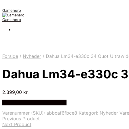
Gamehero
Gamehero
Forside
/
Nyheder
/
Dahua Lm34-e330c 34 Quot Ultrawid
Dahua Lm34-e330c 34
2.399,00
kr.
Bedste pris hos Webdanes.dk
Varenummer (SKU):
abbcaf6fbce8
Kategori:
Nyheder
Var
Previous Product
Next Product