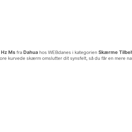
d Hz Ms
fra
Dahua
hos WEBdanes i kategorien
Skærme Tilbe
e kurvede skærm omslutter dit synsfelt, så du får en mere nat