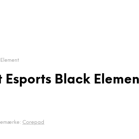
 Element
t Esports Black Elemen
remærke:
Corepad