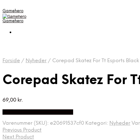
Gamehero
Gamehero
Forside
/
Nyheder
/
Corepad Skatez For Tt Esports Black
Corepad Skatez For T
69,00
kr.
Bedste pris hos Webdanes.dk
Varenummer (SKU):
e20691537cf0
Kategori:
Nyheder
Va
Previous Product
Next Product