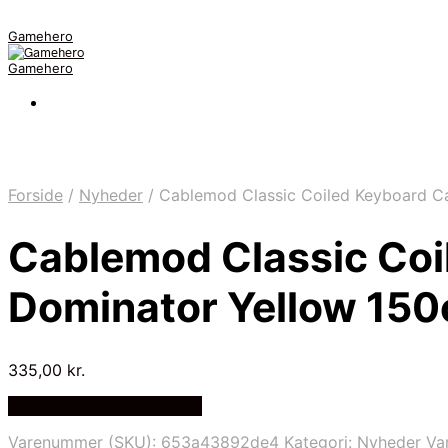
Gamehero
Gamehero
Forside
/
Nyheder
/
Cablemod Classic Coiled Keyboard C
Cablemod Classic Coi
Dominator Yellow 150
335,00
kr.
Bedste pris hos Geekd.dk
Varenummer (SKU):
653a43892de4
Kategori:
Nyheder
Va