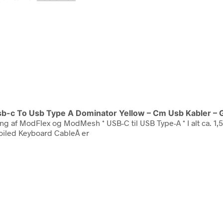
sb-c To Usb Type A Dominator Yellow – Cm Usb Kabler –
lædning af ModFlex og ModMesh * USB-C til USB Type-A * I alt c
Coiled Keyboard CableÂ er