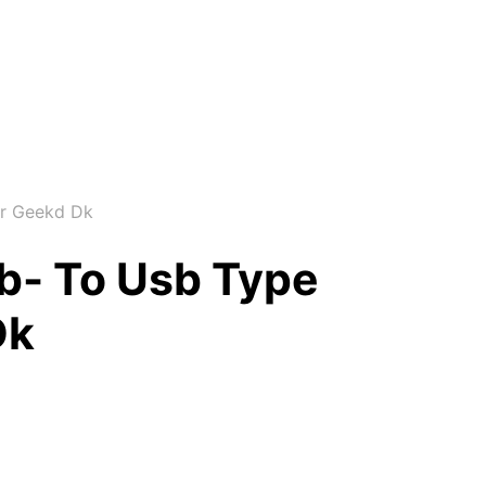
er Geekd Dk
b- To Usb Type
Dk