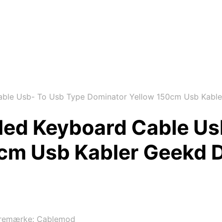
able Usb- To Usb Type Dominator Yellow 150cm Usb Kabl
led Keyboard Cable Us
cm Usb Kabler Geekd 
remærke:
Cablemod