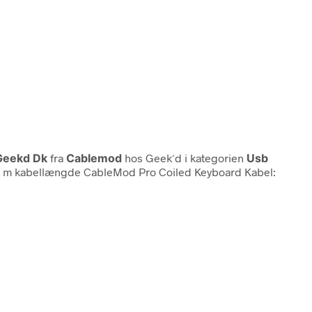
 Geekd Dk
fra
Cablemod
hos Geek´d i kategorien
Usb
a. 1,5 m kabellængde CableMod Pro Coiled Keyboard Kabel: