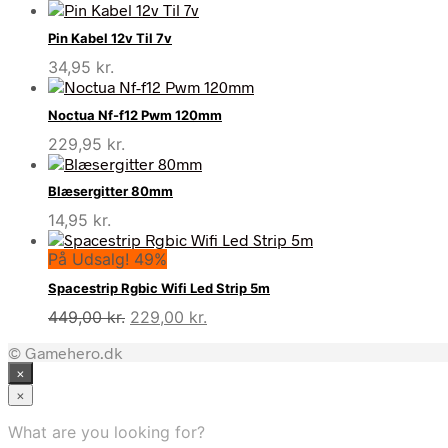
Pin Kabel 12v Til 7v
34,95
kr.
Noctua Nf-f12 Pwm 120mm
229,95
kr.
Blæsergitter 80mm
14,95
kr.
På Udsalg! 49%
Spacestrip Rgbic Wifi Led Strip 5m
Den
Den
449,00
kr.
229,00
kr.
oprindelige
aktuelle
© Gamehero.dk
pris
pris
×
var:
er:
449,00 kr..
229,00 kr..
×
What are you looking for?