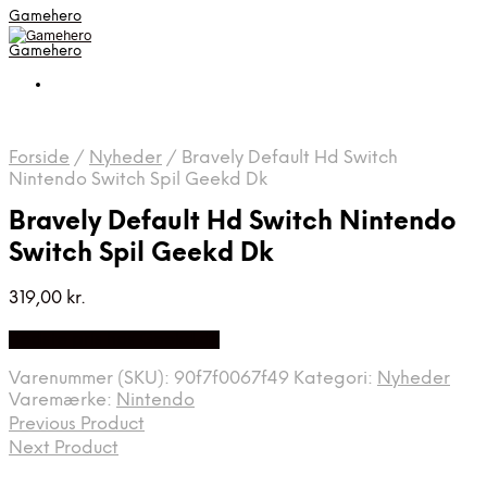
Gamehero
Gamehero
Forside
/
Nyheder
/
Bravely Default Hd Switch
Nintendo Switch Spil Geekd Dk
Bravely Default Hd Switch Nintendo
Switch Spil Geekd Dk
319,00
kr.
Bedste pris hos Geekd.dk
Varenummer (SKU):
90f7f0067f49
Kategori:
Nyheder
Varemærke:
Nintendo
Previous Product
Next Product