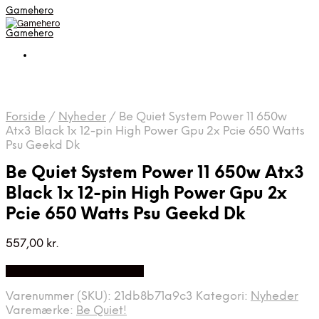
Gamehero
Gamehero
Forside
/
Nyheder
/
Be Quiet System Power 11 650w
Atx3 Black 1x 12-pin High Power Gpu 2x Pcie 650 Watts
Psu Geekd Dk
Be Quiet System Power 11 650w Atx3
Black 1x 12-pin High Power Gpu 2x
Pcie 650 Watts Psu Geekd Dk
557,00
kr.
Bedste pris hos Geekd.dk
Varenummer (SKU):
21db8b71a9c3
Kategori:
Nyheder
Varemærke:
Be Quiet!