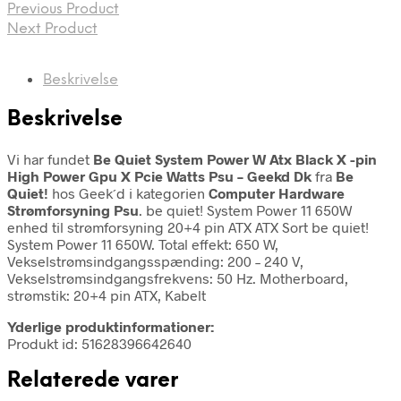
Previous Product
Next Product
Beskrivelse
Beskrivelse
Vi har fundet
Be Quiet System Power W Atx Black X -pin
High Power Gpu X Pcie Watts Psu – Geekd Dk
fra
Be
Quiet!
hos Geek´d i kategorien
Computer Hardware
Strømforsyning Psu
. be quiet! System Power 11 650W
enhed til strømforsyning 20+4 pin ATX ATX Sort be quiet!
System Power 11 650W. Total effekt: 650 W,
Vekselstrømsindgangsspænding: 200 – 240 V,
Vekselstrømsindgangsfrekvens: 50 Hz. Motherboard,
strømstik: 20+4 pin ATX, Kabelt
Yderlige produktinformationer:
Produkt id: 51628396642640
Relaterede varer