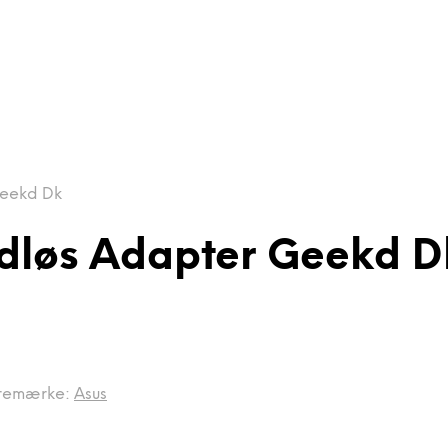
Geekd Dk
ådløs Adapter Geekd D
remærke:
Asus