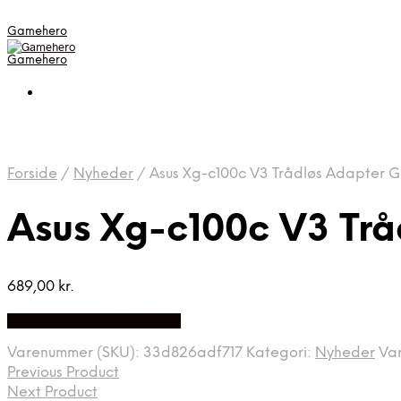
Gamehero
Gamehero
Forside
/
Nyheder
/
Asus Xg-c100c V3 Trådløs Adapter 
Asus Xg-c100c V3 Tr
689,00
kr.
Bedste pris hos Geekd.dk
Varenummer (SKU):
33d826adf717
Kategori:
Nyheder
Va
Previous Product
Next Product