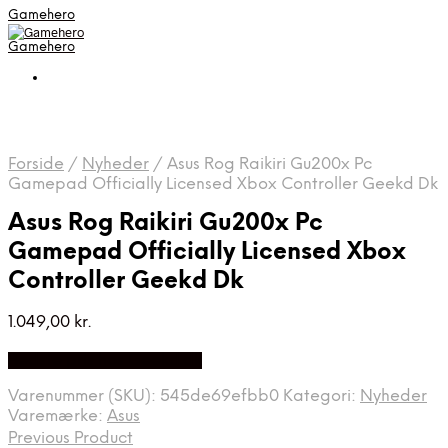
Gamehero
Gamehero
Forside
/
Nyheder
/
Asus Rog Raikiri Gu200x Pc
Gamepad Officially Licensed Xbox Controller Geekd Dk
Asus Rog Raikiri Gu200x Pc
Gamepad Officially Licensed Xbox
Controller Geekd Dk
1.049,00
kr.
Bedste pris hos Geekd.dk
Varenummer (SKU):
545de69efbb0
Kategori:
Nyheder
Varemærke:
Asus
Previous Product