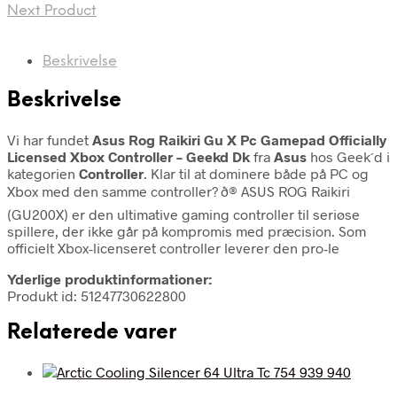
Next Product
Beskrivelse
Beskrivelse
Vi har fundet
Asus Rog Raikiri Gu X Pc Gamepad Officially
Licensed Xbox Controller – Geekd Dk
fra
Asus
hos Geek´d i
kategorien
Controller
. Klar til at dominere både på PC og
Xbox med den samme controller? ð® ASUS ROG Raikiri
(GU200X) er den ultimative gaming controller til seriøse
spillere, der ikke går på kompromis med præcision. Som
officielt Xbox-licenseret controller leverer den pro-le
Yderlige produktinformationer:
Produkt id: 51247730622800
Relaterede varer