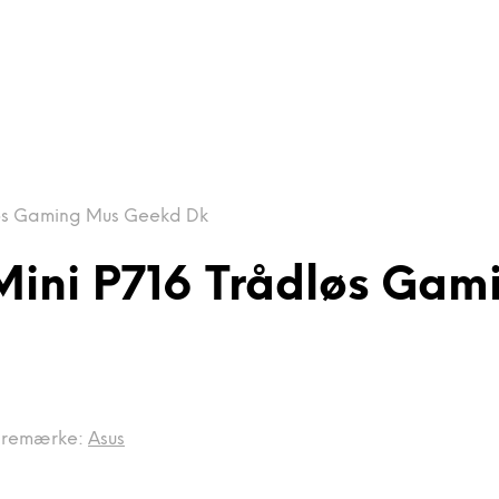
løs Gaming Mus Geekd Dk
Mini P716 Trådløs Ga
remærke:
Asus