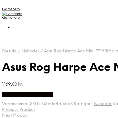
Gamehero
Gamehero
Forside
/
Nyheder
/
Asus Rog Harpe Ace Mini P716 Tråd
Asus Rog Harpe Ace 
1.169,00
kr.
Bedste pris hos Geekd.dk
Varenummer (SKU):
b3e0d4d1c5e8
Kategori:
Nyheder
Va
Previous Product
Next Product