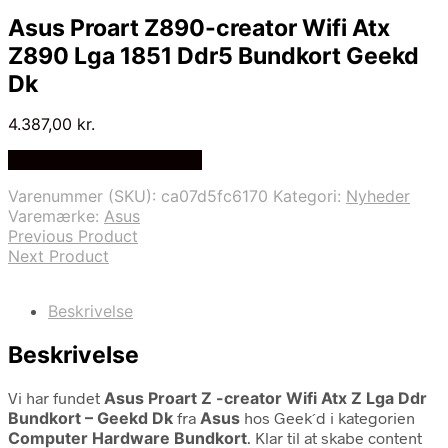
Asus Proart Z890-creator Wifi Atx
Z890 Lga 1851 Ddr5 Bundkort Geekd
Dk
4.387,00
kr.
Bedste pris hos Geekd.dk
Varenummer (SKU):
ca07d5fc6170
Kategori:
Nyheder
Varemærke:
Asus
Previous Product
Next Product
Beskrivelse
Beskrivelse
Vi har fundet
Asus Proart Z -creator Wifi Atx Z Lga Ddr
Bundkort – Geekd Dk
fra
Asus
hos Geek´d i kategorien
Computer Hardware Bundkort
. Klar til at skabe content