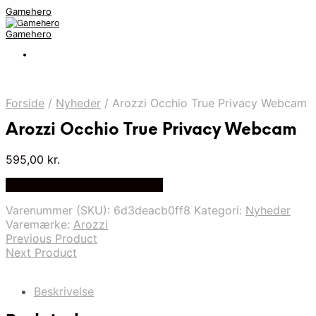
Gamehero
Gamehero
Forside
/
Nyheder
/
Arozzi Occhio True Privacy Webcam
Arozzi Occhio True Privacy Webcam
595,00
kr.
Bedste pris hos Webdanes.dk
Varenummer (SKU):
6d3deacb0ff8
Kategori:
Nyheder
Varemærke:
Arozzi
Previous Product
Next Product
Beskrivelse