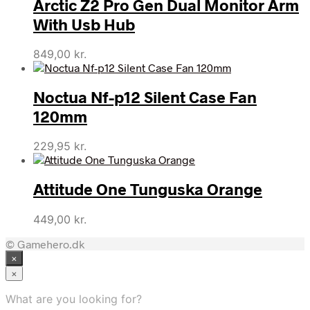
Arctic Z2 Pro Gen Dual Monitor Arm
With Usb Hub
849,00
kr.
Noctua Nf-p12 Silent Case Fan
120mm
229,95
kr.
Attitude One Tunguska Orange
449,00
kr.
© Gamehero.dk
×
×
What are you looking for?