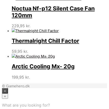
Noctua Nf-p12 Silent Case Fan
120mm
229,95
kr.
Thermalright Chill Factor
59,95
kr.
Arctic Cooling Mx- 20g
199,95
kr.
© Gamehero.dk
×
×
What are you looking for?