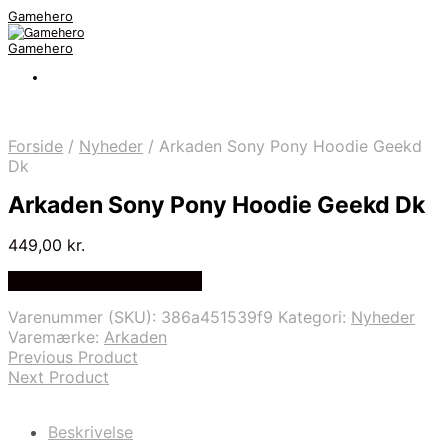
Gamehero
Gamehero
Forside
/
Nyheder
/
Arkaden Sony Pony Hoodie Geekd
Dk
Arkaden Sony Pony Hoodie Geekd Dk
449,00
kr.
Bedste pris hos Geekd.dk
Varenummer (SKU):
386a451539f9
Kategori:
Nyheder
Varemærke:
Arkaden
Previous Product
Next Product
Beskrivelse