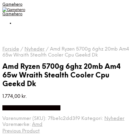
Gamehero
Gamehero
Forside
/
Nyheder
/
Amd Ryzen 5700g 6ghz 20mb Am4
65w Wraith Stealth Cooler Cpu Geekd Dk
Amd Ryzen 5700g 6ghz 20mb Am4
65w Wraith Stealth Cooler Cpu
Geekd Dk
1.774,00
kr.
Bedste pris hos Geekd.dk
Varenummer (SKU):
7fbe1c2dd3f9
Kategori:
Nyheder
Varemærke:
Amd
Previous Product