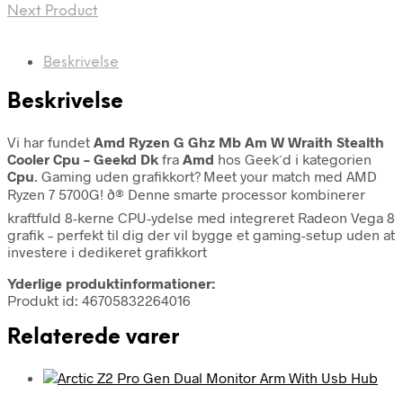
Next Product
Beskrivelse
Beskrivelse
Vi har fundet
Amd Ryzen G Ghz Mb Am W Wraith Stealth
Cooler Cpu – Geekd Dk
fra
Amd
hos Geek´d i kategorien
Cpu
. Gaming uden grafikkort? Meet your match med AMD
Ryzen 7 5700G! ð® Denne smarte processor kombinerer
kraftfuld 8-kerne CPU-ydelse med integreret Radeon Vega 8
grafik – perfekt til dig der vil bygge et gaming-setup uden at
investere i dedikeret grafikkort
Yderlige produktinformationer:
Produkt id: 46705832264016
Relaterede varer