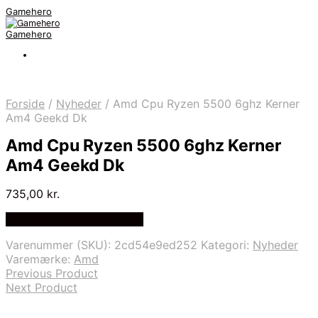
Gamehero
Gamehero
Forside
/
Nyheder
/
Amd Cpu Ryzen 5500 6ghz Kerner
Am4 Geekd Dk
Amd Cpu Ryzen 5500 6ghz Kerner
Am4 Geekd Dk
735,00
kr.
Bedste pris hos Geekd.dk
Varenummer (SKU):
2cd54e9ed252
Kategori:
Nyheder
Varemærke:
Amd
Previous Product
Next Product