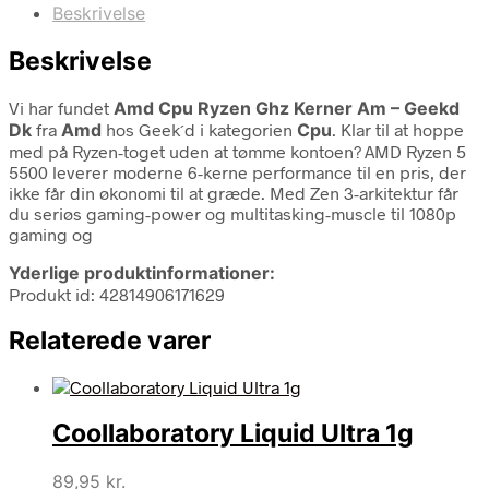
Beskrivelse
Beskrivelse
Vi har fundet
Amd Cpu Ryzen Ghz Kerner Am – Geekd
Dk
fra
Amd
hos Geek´d i kategorien
Cpu
. Klar til at hoppe
med på Ryzen-toget uden at tømme kontoen? AMD Ryzen 5
5500 leverer moderne 6-kerne performance til en pris, der
ikke får din økonomi til at græde. Med Zen 3-arkitektur får
du seriøs gaming-power og multitasking-muscle til 1080p
gaming og
Yderlige produktinformationer:
Produkt id: 42814906171629
Relaterede varer
Coollaboratory Liquid Ultra 1g
89,95
kr.