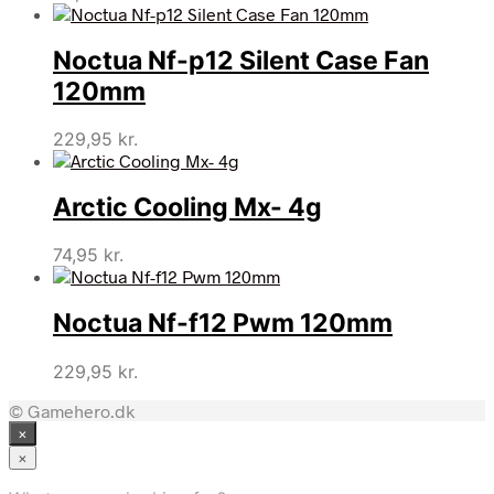
Noctua Nf-p12 Silent Case Fan
120mm
229,95
kr.
Arctic Cooling Mx- 4g
74,95
kr.
Noctua Nf-f12 Pwm 120mm
229,95
kr.
© Gamehero.dk
×
×